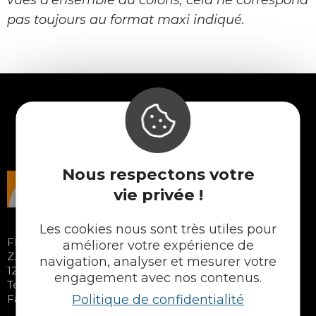
vues d'ensemble du coloris, cela ne correspond
pas toujours au format maxi indiqué.
Nous respectons votre
vie privée !
Les cookies nous sont très utiles pour
FIDELEM S.A.S
améliorer votre expérience de
Z.A. les Calsades – 11 avenue de Combecrozes
navigation, analyser et mesurer votre
12340 BOZOULS – FRANCE
engagement avec nos contenus.
Tél. 05 65 48 89 70
Politique de confidentialité
Fax : 05 65 48 37 65