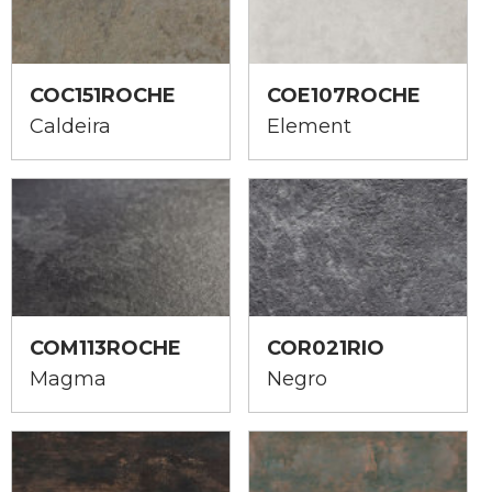
COC151ROCHE
COE107ROCHE
Caldeira
Element
COM113ROCHE
COR021RIO
Magma
Negro