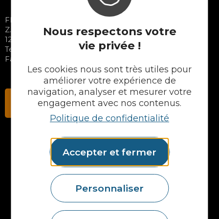
FIDELEM S.A.S
Nous respectons votre
Z.A. les Calsades – 11 avenue de Combecrozes
12340 BOZOULS – FRANCE
vie privée !
Tél. 05 65 48 89 70
Fax : 05 65 48 37 65
Les cookies nous sont très utiles pour
améliorer votre expérience de
navigation, analyser et mesurer votre
Contactez-nous
engagement avec nos contenus.
Politique de confidentialité
Accepter et fermer
NOS PRODUITS
Plans en Stratifié
Plans en Compact
Personnaliser
Crédences
Cuves
Portes et façades