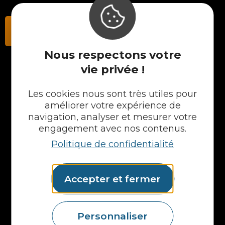
Contactez-nous
Nous respectons votre
vie privée !
NOS PRODUITS
Les cookies nous sont très utiles pour
Plans en Stratifié
améliorer votre expérience de
Plans en Compact
navigation, analyser et mesurer votre
Crédences
engagement avec nos contenus.
Cuves
Politique de confidentialité
Portes et façades
Chargeur intégré
Formes spéciales
Accepter et fermer
Etagères
Accessoires
Plans vasques
Personnaliser
Mural