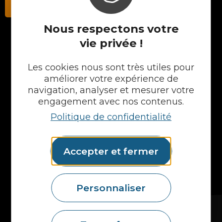
Contactez-nous
Nous respectons votre
vie privée !
NOS PRODUITS
Les cookies nous sont très utiles pour
Plans en Stratifié
améliorer votre expérience de
Plans en Compact
navigation, analyser et mesurer votre
Crédences
engagement avec nos contenus.
Cuves
Politique de confidentialité
Portes et façades
Chargeur intégré
Formes spéciales
Accepter et fermer
Etagères
Accessoires
Plans vasques
Mural
Personnaliser
MAIS AUSSI...
Fidelem