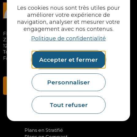
Les cookies nous sont très utiles pour
améliorer votre expérience de
navigation, analyser et mesurer votre
engagement avec nos contenus.
FIDELEM S.A.S
Politique de confidentialité
Z.A. les Calsades – 11 avenue de Combecrozes
12340 BOZOULS – FRANCE
Tél. 05 65 48 89 70
Fax : 05 65 48 37 65
Accepter et fermer
Personnaliser
Contactez-nous
Tout refuser
NOS PRODUITS
Plans en Stratifié
Plans en Compact