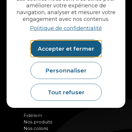
améliorer votre expérience de
navigation, analyser et mesurer votre
NOS PRODUITS
engagement avec nos contenus.
Politique de confidentialité
Plans en Stratifié
Plans en Compact
Crédences
Cuves
Accepter et fermer
Portes et façades
Chargeur intégré
Formes spéciales
Personnaliser
Etagères
Accessoires
Plans vasques
Tout refuser
Mural
MAIS AUSSI...
Fidelem
Nos produits
Nos coloris