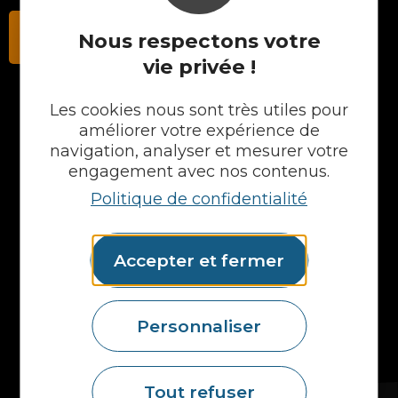
Contactez-nous
Nous respectons votre
vie privée !
Les cookies nous sont très utiles pour
améliorer votre expérience de
NOS PRODUITS
navigation, analyser et mesurer votre
Plans en Stratifié
engagement avec nos contenus.
Plans en Compact
Politique de confidentialité
Crédences
Cuves
Portes et façades
Accepter et fermer
Chargeur intégré
Formes spéciales
Etagères
Accessoires
Personnaliser
Plans vasques
Mural
Tout refuser
MAIS AUSSI...