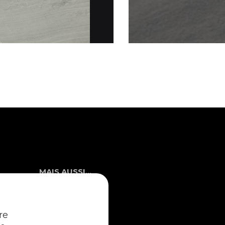
MAIS AUSSI...
Fidelem
Nos produits
Nos coloris
re
Nos valeurs