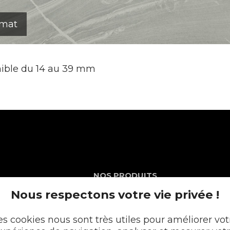
rmat
ible du 14 au 39 mm
NOS PRODUITS
Nous respectons votre vie privée !
Plans en Stratifié
Plans en Compact
Crédences
es cookies nous sont très utiles pour améliorer vot
Cuves