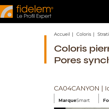
Panneau de gestion des cookies
Accueil
Coloris
Strat
Coloris pier
Pores sync
CA04CANYON | I
Marque
Smart
Fo