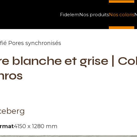
Fidelem
Nos produits
Nos coloris
N
ifié Pores synchronisés
re blanche et grise | Co
hros
ceberg
rmat
4150 x 1280 mm