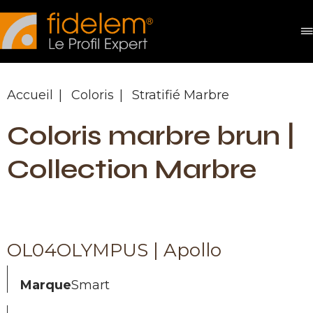
Panneau de gestion des cookies
Accueil
Coloris
Stratifié Marbre
Coloris marbre brun |
Collection Marbre
OL04OLYMPUS | Apollo
Marque
Smart