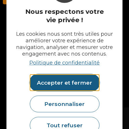
Nous respectons votre
vie privée !
NOS PRODUITS
Les cookies nous sont très utiles pour
Plans en Stratifié
améliorer votre expérience de
Plans en Compact
navigation, analyser et mesurer votre
Crédences
engagement avec nos contenus.
Cuves
Politique de confidentialité
Portes et façades
Chargeur intégré
Formes spéciales
Accepter et fermer
Etagères
Accessoires
Plans vasques
Mural
Personnaliser
MAIS AUSSI...
Fidelem
Tout refuser