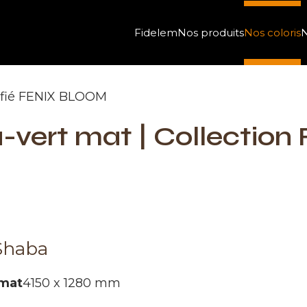
Fidelem
Nos produits
Nos coloris
N
tifié FENIX BLOOM
u-vert mat | Collection
Shaba
mat
4150 x 1280 mm