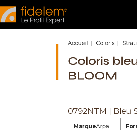
Panneau de gestion des cookies
Accueil
Coloris
Stra
Coloris ble
BLOOM
0792NTM | Bleu 
Marque
Arpa
For