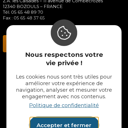
Z.A. les Calsades – 11 avenue de Combecrozes
12340 BOZOULS – FRANCE
Tél. 05 65 48 89 70
Fax : 05 65 48 37 65
Contactez-nous
Nous respectons votre
vie privée !
NOS PRODUITS
Les cookies nous sont très utiles pour
améliorer votre expérience de
Plans en Stratifié
navigation, analyser et mesurer votre
Plans en Compact
engagement avec nos contenus.
Crédences
Cuves
Politique de confidentialité
Portes et façades
Chargeur intégré
Formes spéciales
Accepter et fermer