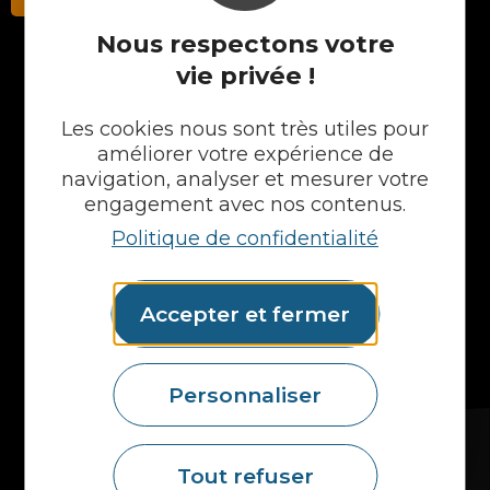
Nous respectons votre
vie privée !
NOS PRODUITS
Les cookies nous sont très utiles pour
Plans en Stratifié
améliorer votre expérience de
Plans en Compact
navigation, analyser et mesurer votre
Crédences
engagement avec nos contenus.
Cuves
Politique de confidentialité
Portes et façades
Chargeur intégré
Formes spéciales
Accepter et fermer
Etagères
Accessoires
Plans vasques
Mural
Personnaliser
MAIS AUSSI...
Fidelem
Tout refuser