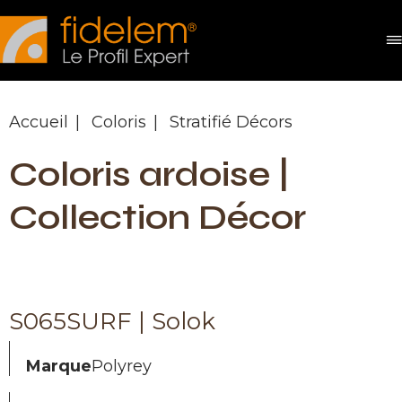
Panneau de gestion des cookies
Accueil
Coloris
Stratifié Décors
Coloris ardoise |
Collection Décor
S065SURF | Solok
Marque
Polyrey