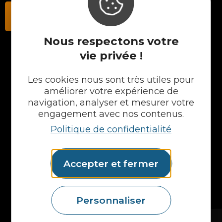
Contactez-nous
Nous respectons votre
vie privée !
NOS PRODUITS
Les cookies nous sont très utiles pour
Plans en Stratifié
améliorer votre expérience de
Plans en Compact
navigation, analyser et mesurer votre
Crédences
engagement avec nos contenus.
Cuves
Politique de confidentialité
Portes et façades
Chargeur intégré
Formes spéciales
Accepter et fermer
Etagères
Accessoires
Plans vasques
Mural
Personnaliser
MAIS AUSSI...