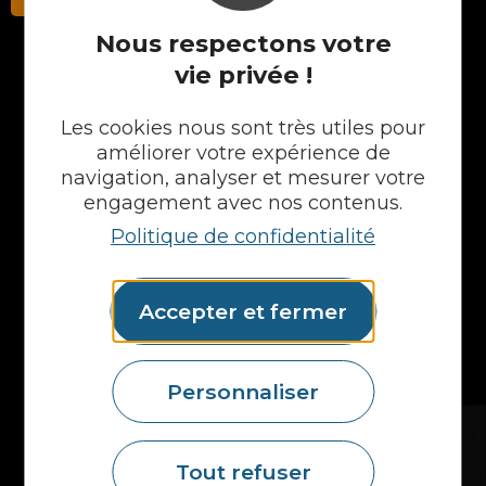
Nous respectons votre
vie privée !
NOS PRODUITS
Les cookies nous sont très utiles pour
Plans en Stratifié
améliorer votre expérience de
Plans en Compact
navigation, analyser et mesurer votre
Crédences
engagement avec nos contenus.
Cuves
Politique de confidentialité
Portes et façades
Chargeur intégré
Formes spéciales
Accepter et fermer
Etagères
Accessoires
Plans vasques
Mural
Personnaliser
MAIS AUSSI...
Fidelem
Tout refuser