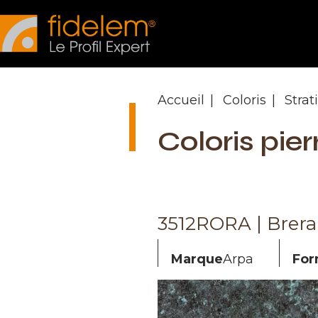
Panneau de gestion des cookies
Accueil
Coloris
Strat
Coloris pier
3512RORA | Brera
Marque
Arpa
For