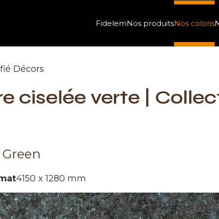
Fidelem
Nos produits
Nos coloris
N
ifié Décors
re ciselée verte | Colle
 Green
mat
4150 x 1280 mm