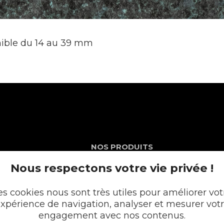
ible du 14 au 39 mm
NOS PRODUITS
Nous respectons votre vie privée !
Plans en Stratifié
Plans en Compact
Crédences
es cookies nous sont très utiles pour améliorer vot
Cuves
xpérience de navigation, analyser et mesurer vot
Portes et façades
becrozes
engagement avec nos contenus.
Chargeur intégré