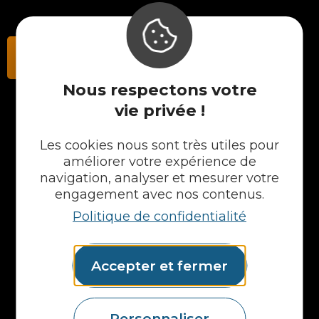
Contactez-nous
Nous respectons votre
vie privée !
NOS PRODUITS
Les cookies nous sont très utiles pour
améliorer votre expérience de
Plans en Stratifié
navigation, analyser et mesurer votre
Plans en Compact
Crédences
engagement avec nos contenus.
Cuves
Politique de confidentialité
Portes et façades
Chargeur intégré
Formes spéciales
Accepter et fermer
Etagères
Accessoires
Plans vasques
Personnaliser
Mural