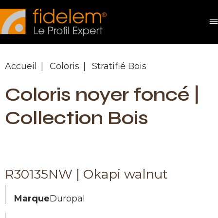
Panneau de gestion des cookies
Accueil
Coloris
Stratifié Bois
Coloris noyer foncé |
Collection Bois
R30135NW | Okapi walnut
Marque
Duropal