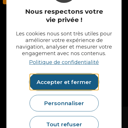
Nous respectons votre
vie privée !
NOS PRODUITS
Les cookies nous sont très utiles pour
Plans en Stratifié
améliorer votre expérience de
Plans en Compact
navigation, analyser et mesurer votre
Crédences
engagement avec nos contenus.
Cuves
Politique de confidentialité
Portes et façades
Chargeur intégré
Formes spéciales
Accepter et fermer
Etagères
Accessoires
Plans vasques
Mural
Personnaliser
MAIS AUSSI...
Fidelem
Tout refuser