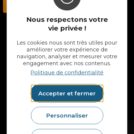
Contactez-nous
Nous respectons votre
vie privée !
NOS PRODUITS
Les cookies nous sont très utiles pour
Plans en Stratifié
améliorer votre expérience de
Plans en Compact
navigation, analyser et mesurer votre
Crédences
engagement avec nos contenus.
Cuves
Politique de confidentialité
Portes et façades
Chargeur intégré
Formes spéciales
Accepter et fermer
Etagères
Accessoires
Plans vasques
Mural
Personnaliser
MAIS AUSSI...