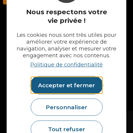
Nous respectons votre
vie privée !
NOS PRODUITS
Les cookies nous sont très utiles pour
Plans en Stratifié
améliorer votre expérience de
Plans en Compact
navigation, analyser et mesurer votre
Crédences
engagement avec nos contenus.
Cuves
Politique de confidentialité
Portes et façades
Chargeur intégré
Formes spéciales
Accepter et fermer
Etagères
Accessoires
Plans vasques
Mural
Personnaliser
MAIS AUSSI...
Fidelem
Tout refuser