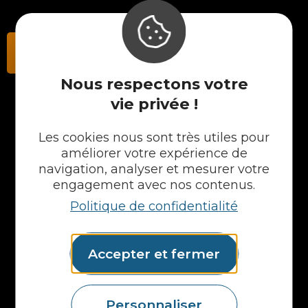
Contactez-nous
Nous respectons votre
vie privée !
NOS PRODUITS
Les cookies nous sont très utiles pour
améliorer votre expérience de
Plans en Stratifié
Plans en Compact
navigation, analyser et mesurer votre
Crédences
engagement avec nos contenus.
Cuves
Politique de confidentialité
Portes et façades
Chargeur intégré
Formes spéciales
Accepter et fermer
Etagères
Accessoires
Plans vasques
Personnaliser
Mural