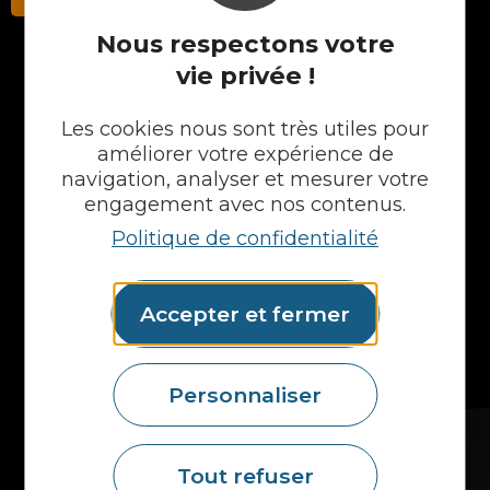
Nous respectons votre
vie privée !
NOS PRODUITS
Les cookies nous sont très utiles pour
Plans en Stratifié
améliorer votre expérience de
Plans en Compact
navigation, analyser et mesurer votre
Crédences
engagement avec nos contenus.
Cuves
Politique de confidentialité
Portes et façades
Chargeur intégré
Formes spéciales
Accepter et fermer
Etagères
Accessoires
Plans vasques
Mural
Personnaliser
MAIS AUSSI...
Fidelem
Tout refuser