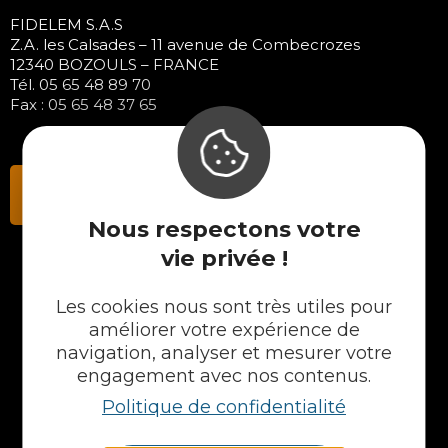
FIDELEM S.A.S
Z.A. les Calsades – 11 avenue de Combecrozes
12340 BOZOULS – FRANCE
Tél. 05 65 48 89 70
Fax : 05 65 48 37 65
Contactez-nous
Nous respectons votre
vie privée !
NOS PRODUITS
Les cookies nous sont très utiles pour
améliorer votre expérience de
Plans en Stratifié
navigation, analyser et mesurer votre
Plans en Compact
engagement avec nos contenus.
Crédences
Politique de confidentialité
Cuves
Portes et façades