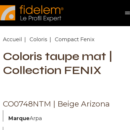
Panneau de gestion des cookies
Accueil
Coloris
Compact Fenix
Coloris taupe mat |
Collection FENIX
CO0748NTM | Beige Arizona
Marque
Arpa