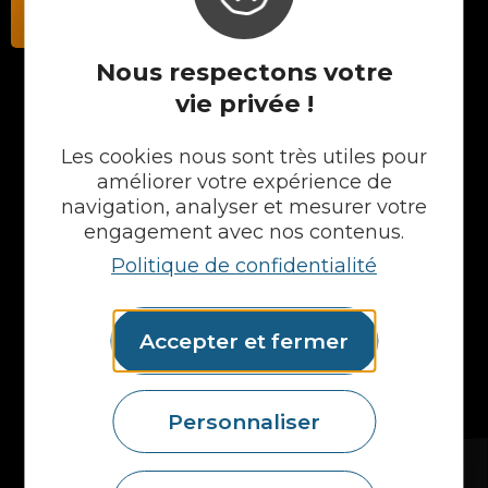
Contactez-nous
Nous respectons votre
vie privée !
NOS PRODUITS
Les cookies nous sont très utiles pour
Plans en Stratifié
améliorer votre expérience de
Plans en Compact
navigation, analyser et mesurer votre
Crédences
engagement avec nos contenus.
Cuves
Politique de confidentialité
Portes et façades
Chargeur intégré
Formes spéciales
Accepter et fermer
Etagères
Accessoires
Plans vasques
Mural
Personnaliser
MAIS AUSSI...