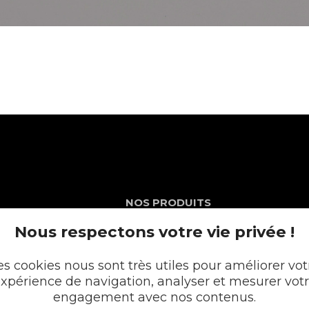
NOS PRODUITS
Nous respectons votre vie privée !
Plans en Stratifié
Plans en Compact
Crédences
es cookies nous sont très utiles pour améliorer vot
Cuves
xpérience de navigation, analyser et mesurer vot
Portes et façades
becrozes
engagement avec nos contenus.
Chargeur intégré