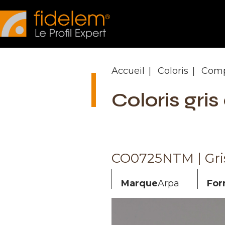
Panneau de gestion des cookies
Accueil
Coloris
Comp
Coloris gris
CO0725NTM | Gri
Marque
Arpa
For