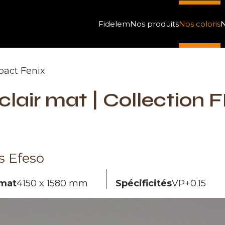
Fidelem
Nos produits
Nos coloris
N
act Fenix
 clair mat | Collection
s Efeso
mat
4150 x 1580 mm
Spécificités
VP+0.15