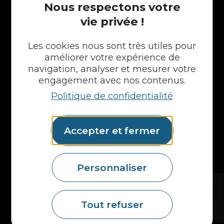
Nous respectons votre
vie privée !
NOS PRODUITS
Les cookies nous sont très utiles pour
Plans en Stratifié
améliorer votre expérience de
Plans en Compact
navigation, analyser et mesurer votre
Crédences
engagement avec nos contenus.
Cuves
Portes et façades
Politique de confidentialité
Chargeur intégré
Formes spéciales
Etagères
Accepter et fermer
Accessoires
Plans vasques
Mural
Personnaliser
MAIS AUSSI...
Fidelem
Tout refuser
Nos produits
Nos coloris